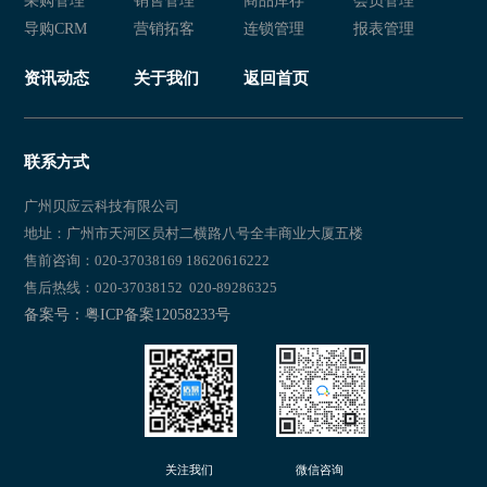
采购管理
销售管理
商品库存
会员管理
服装会员管理系统
服装店会员软件
导购CRM
营销拓客
连锁管理
报表管理
服装店会员系统
服装店会员管理软件
资讯动态
关于我们
返回首页
服装店会员管理系统
服装连锁店会员软件
服装连锁店会员系统
服装连锁店会员管理软件
联系方式
服装连锁店会员管理系统
服装行业会员软件推荐
广州贝应云科技有限公司
地址：广州市天河区员村二横路八号全丰商业大厦五楼
服装行业会员软件有哪些
服装行业会员软件
售前咨询：020-37038169 18620616222
售后热线：020-37038152 020-89286325
服装行业会员系统
服装行业会员软件哪个好用
备案号：粤ICP备案12058233号
服装行业会员软件哪个好
服装行业会员软件排名
服装行业会员软件免费
服装行业会员管理软件
服装行业会员管理系统
服装行业会员系统推荐
关注我们
微信咨询
服装行业会员系统有哪些
服装行业会员系统哪个好用