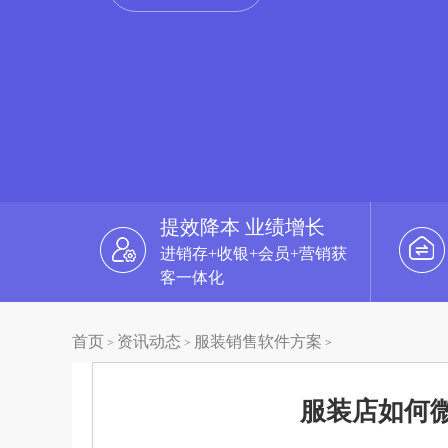
提效降本 业绩增长
进销存+收银+会员+营销获
客一体化
首页
资讯动态
服装销售软件方案
>
>
>
服装店如何