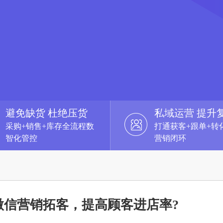
避免缺货 杜绝压货
私域运营 提升
采购+销售+库存全流程数
打通获客+跟单+转
智化管控
营销闭环
微信营销拓客，提高顾客进店率?