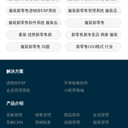
服装新零售进销存ERP系统 服装新零售系统 服装进销存erp系统
服装新零售管理系统 服装店新零
服装新零售软件系统 服装会员管理系统 服装新零售软件
服装新零售
童装 优势新零售易
新零售易专卖店 商家 服装
服装新零售 问题
新零售O2O模式 行业
新零售crm痛点 服装 问题
新零售
新零售商城 行业
新零售
解决方案
新零售 衣盈易
衣盈易 新零售
进销存ERP
开单收银软件
会员管理系统
小程序商城
新零售 衣盈易
衣盈易 新零售
产品介绍
新零售 衣盈易
新零售 新零售易
采购管理
销售管理
商品库存
会员管理
新零售易
新零售 新零售易
导购CRM
营销拓客
连锁管理
报表管理