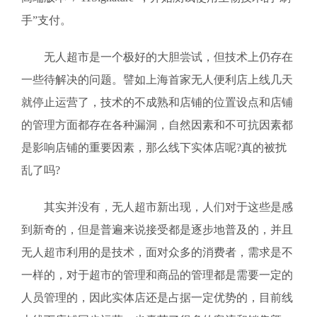
手”支付。
无人超市是一个极好的大胆尝试，但技术上仍存在
一些待解决的问题。譬如上海首家无人便利店上线几天
就停止运营了，技术的不成熟和店铺的位置设点和店铺
的管理方面都存在各种漏洞，自然因素和不可抗因素都
是影响店铺的重要因素，那么线下实体店呢?真的被扰
乱了吗?
其实并没有，无人超市新出现，人们对于这些是感
到新奇的，但是普遍来说接受都是逐步地普及的，并且
无人超市利用的是技术，面对众多的消费者，需求是不
一样的，对于超市的管理和商品的管理都是需要一定的
人员管理的，因此实体店还是占据一定优势的，目前线