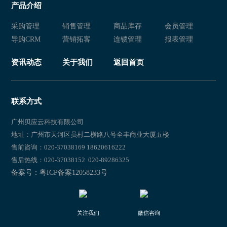
产品介绍
新零售 衣盈易
新零售 新零售易
采购管理
销售管理
商品库存
会员管理
新零售易
新零售 新零售易
导购CRM
营销拓客
连锁管理
报表管理
新零售 服装店管理软件
新零售易 新零售
资讯动态
关于我们
返回首页
新零售 新零售易
新零售
新零售 新零售易
新零售
联系方式
新零售 新零售易
新零售易
广州贝应云科技有限公司
地址：广州市天河区员村二横路八号全丰商业大厦五楼
新零售 新零售易
新零售易
售前咨询：020-37038169 18620616222
售后热线：020-37038152 020-89286325
新零售 新零售易
新零售易 新零售
备案号：粤ICP备案12058233号
新零售 新零售易
新零售易 新零售
关注我们
微信咨询