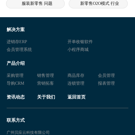
服装新零售 问题
新零售O2O模式 行业
新零售crm痛点 服装 问题
新零售
新零售商城 行业
新零售
解决方案
新零售 衣盈易
衣盈易 新零售
进销存ERP
开单收银软件
会员管理系统
小程序商城
新零售 衣盈易
衣盈易 新零售
产品介绍
新零售 衣盈易
新零售 新零售易
采购管理
销售管理
商品库存
会员管理
新零售易
新零售 新零售易
导购CRM
营销拓客
连锁管理
报表管理
新零售 服装店管理软件
新零售易 新零售
资讯动态
关于我们
返回首页
新零售 新零售易
新零售
新零售 新零售易
新零售
联系方式
新零售 新零售易
新零售易
广州贝应云科技有限公司