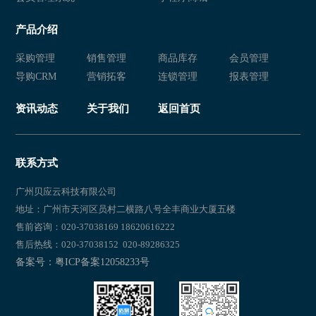
新零售 衣盈易
衣盈易 新零售
产品介绍
新零售 衣盈易
新零售 新零售易
采购管理
销售管理
商品库存
会员管理
新零售易
新零售 新零售易
导购CRM
营销拓客
连锁管理
报表管理
新零售 服装店管理软件
新零售易 新零售
资讯动态
关于我们
返回首页
新零售 新零售易
新零售
新零售 新零售易
新零售
联系方式
新零售 新零售易
新零售易
广州贝应云科技有限公司
地址：广州市天河区员村二横路八号全丰商业大厦五楼
新零售 新零售易
新零售易
售前咨询：020-37038169 18620616222
售后热线：020-37038152 020-89286325
新零售 新零售易
新零售易 新零售
备案号：粤ICP备案12058233号
新零售 新零售易
新零售易 新零售