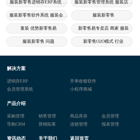
服装新零售进销存ERP系统 服装新零售系统 服装进销存erp系统
服装新零售管理系统 服装店新零
服装新零售软件系统 服装会员管理系统 服装新零售软件
服装新零售
童装 优势新零售易
新零售易专卖店 商家 服装
服装新零售 问题
新零售O2O模式 行业
新零售crm痛点 服装 问题
新零售
新零售商城 行业
新零售
解决方案
新零售 衣盈易
衣盈易 新零售
进销存ERP
开单收银软件
会员管理系统
小程序商城
新零售 衣盈易
衣盈易 新零售
产品介绍
新零售 衣盈易
新零售 新零售易
采购管理
销售管理
商品库存
会员管理
新零售易
新零售 新零售易
导购CRM
营销拓客
连锁管理
报表管理
新零售 服装店管理软件
新零售易 新零售
资讯动态
关于我们
返回首页